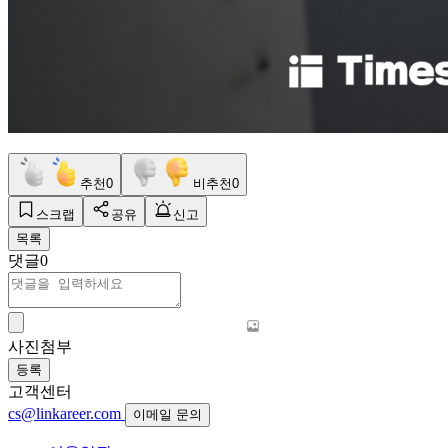
추천
0
비추천
0
스크랩
공유
신고
목록
댓글
0
사진첨부
등록
고객센터
cs@linkareer.com
이메일 문의