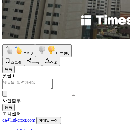
추천
0
비추천
0
스크랩
공유
신고
목록
댓글
0
사진첨부
등록
고객센터
cs@linkareer.com
이메일 문의