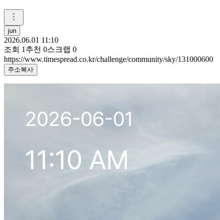
jun
2026.06.01 11:10
조회
1
추천
0
스크랩
0
https://www.timespread.co.kr/challenge/community/sky/131000600
주소복사