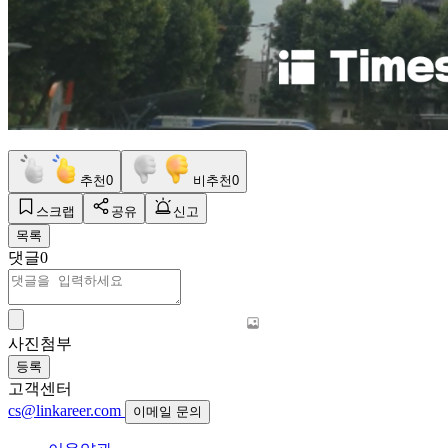
추천
0
비추천
0
스크랩
공유
신고
목록
댓글
0
사진첨부
등록
고객센터
cs@linkareer.com
이메일 문의