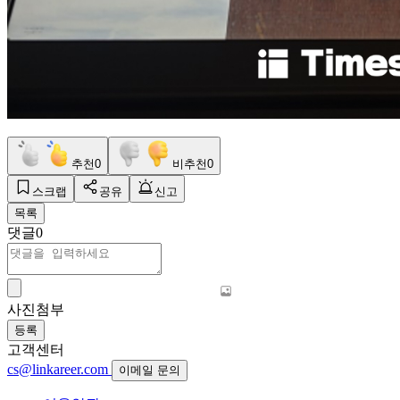
추천
0
비추천
0
스크랩
공유
신고
목록
댓글
0
사진첨부
등록
고객센터
cs@linkareer.com
이메일 문의