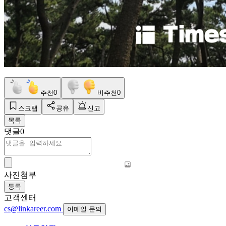
추천
0
비추천
0
스크랩
공유
신고
목록
댓글
0
사진첨부
등록
고객센터
cs@linkareer.com
이메일 문의