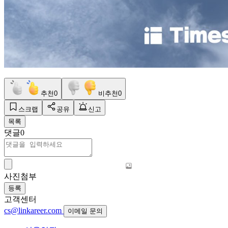
추천
0
비추천
0
스크랩
공유
신고
목록
댓글
0
사진첨부
등록
고객센터
cs@linkareer.com
이메일 문의