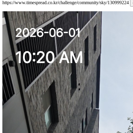
https://www.timespread.co.kr/challenge/community/sky/130999224