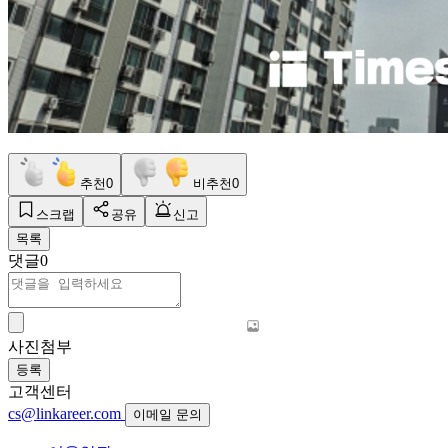
추천
0
비추천
0
스크랩
공유
신고
목록
댓글
0
사진첨부
등록
고객센터
cs@linkareer.com
이메일 문의