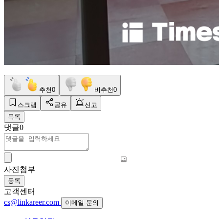
추천
0
비추천
0
스크랩
공유
신고
목록
댓글
0
사진첨부
등록
고객센터
cs@linkareer.com
이메일 문의