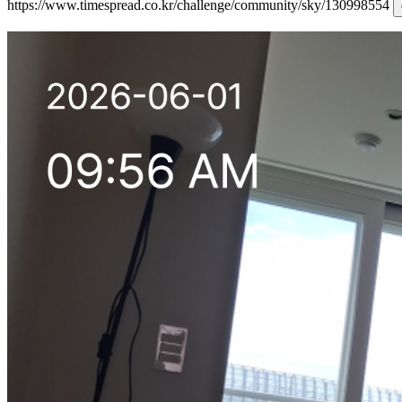
https://www.timespread.co.kr/challenge/community/sky/130998554