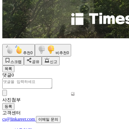
추천
0
비추천
0
스크랩
공유
신고
목록
댓글
0
사진첨부
등록
고객센터
cs@linkareer.com
이메일 문의