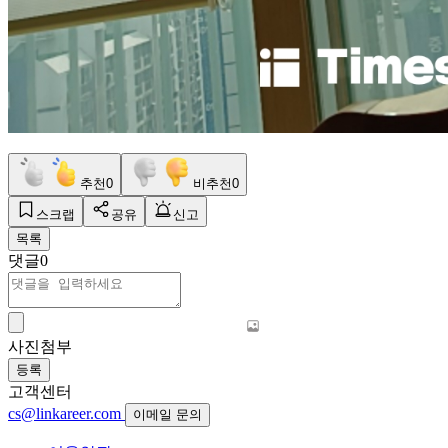
추천
0
비추천
0
스크랩
공유
신고
목록
댓글
0
사진첨부
등록
고객센터
cs@linkareer.com
이메일 문의