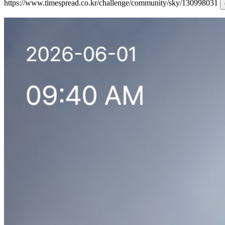
https://www.timespread.co.kr/challenge/community/sky/130998031