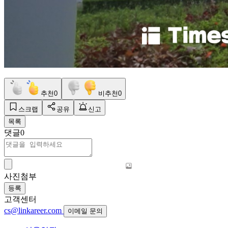
추천
0
비추천
0
스크랩
공유
신고
목록
댓글
0
사진첨부
등록
고객센터
cs@linkareer.com
이메일 문의