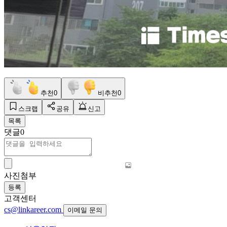
추천
0
비추천
0
스크랩
공유
신고
목록
댓글
0
사진첨부
등록
고객센터
cs@linkareer.com
이메일 문의