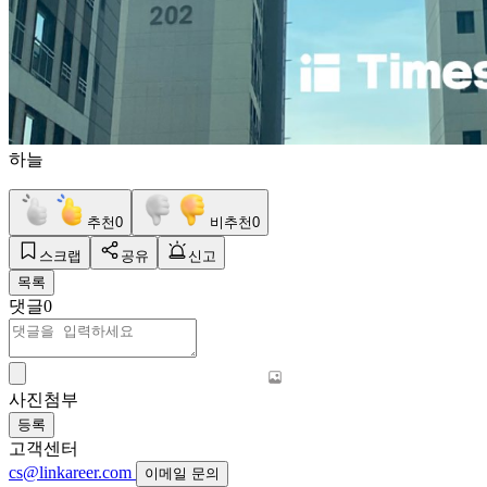
하늘
추천
0
비추천
0
스크랩
공유
신고
목록
댓글
0
사진첨부
등록
고객센터
cs@linkareer.com
이메일 문의