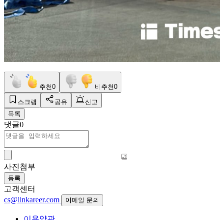
추천
0
비추천
0
스크랩
공유
신고
목록
댓글
0
사진첨부
등록
고객센터
cs@linkareer.com
이메일 문의
이용약관