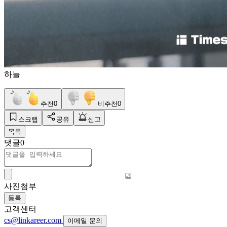
하늘
추천
0
비추천
0
스크랩
공유
신고
목록
댓글
0
사진첨부
등록
고객센터
cs@linkareer.com
이메일 문의