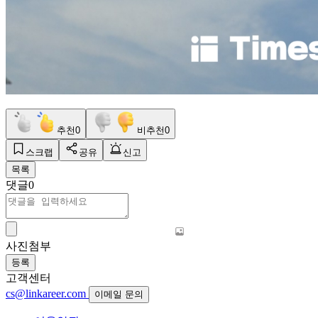
추천
0
비추천
0
스크랩
공유
신고
목록
댓글
0
사진첨부
등록
고객센터
cs@linkareer.com
이메일 문의