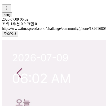
hong
2026.07.09 06:02
조회
1
추천
0
스크랩
0
https://www.timespread.co.kr/challenge/community/phone/13261680
주소복사