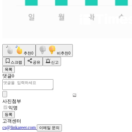
추천
0
비추천
0
스크랩
공유
신고
목록
댓글
0
사진첨부
익명
등록
고객센터
cs@linkareer.com
이메일 문의