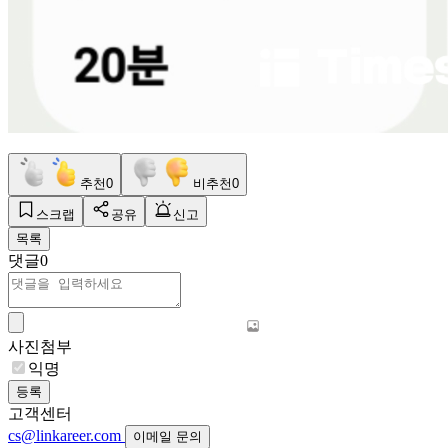
추천
0
비추천
0
스크랩
공유
신고
목록
댓글
0
사진첨부
익명
등록
고객센터
cs@linkareer.com
이메일 문의