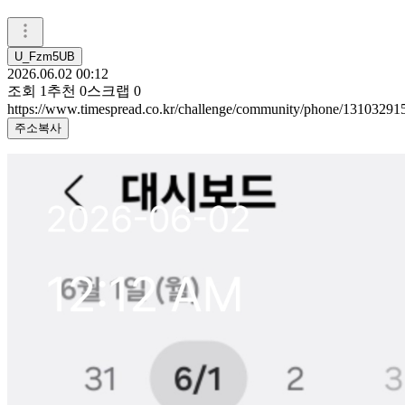
U_Fzm5UB
2026.06.02 00:12
조회
1
추천
0
스크랩
0
https://www.timespread.co.kr/challenge/community/phone/13103291
주소복사