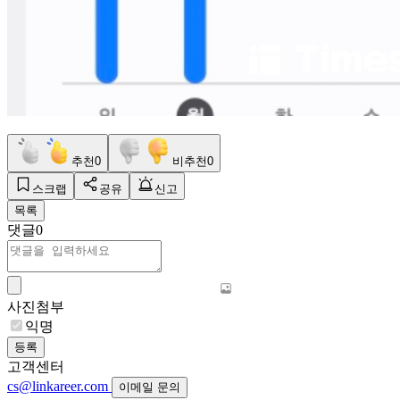
추천
0
비추천
0
스크랩
공유
신고
목록
댓글
0
사진첨부
익명
등록
고객센터
cs@linkareer.com
이메일 문의