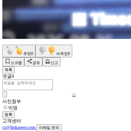
추천
0
비추천
0
스크랩
공유
신고
목록
댓글
0
사진첨부
익명
등록
고객센터
cs@linkareer.com
이메일 문의