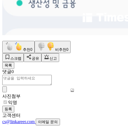
추천
0
비추천
0
스크랩
공유
신고
목록
댓글
0
사진첨부
익명
등록
고객센터
cs@linkareer.com
이메일 문의