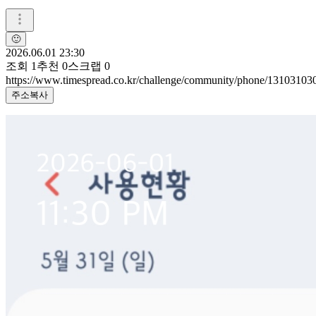
🙂
2026.06.01 23:30
조회
1
추천
0
스크랩
0
https://www.timespread.co.kr/challenge/community/phone/13103103
주소복사