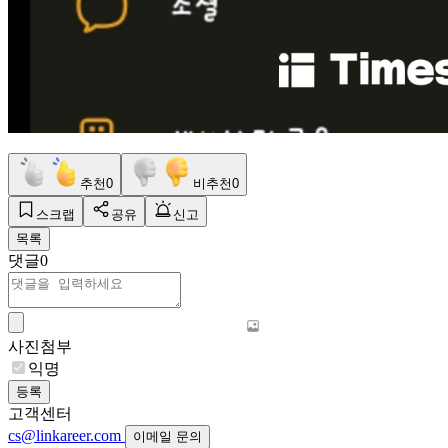
추천
0
비추천
0
스크랩
공유
신고
목록
댓글
0
사진첨부
익명
등록
고객센터
cs@linkareer.com
이메일 문의