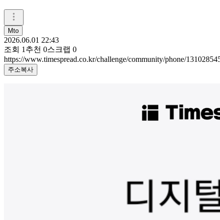
Mto
2026.06.01 22:43
조회
1
추천
0
스크랩
0
https://www.timespread.co.kr/challenge/community/phone/13102854
주소복사