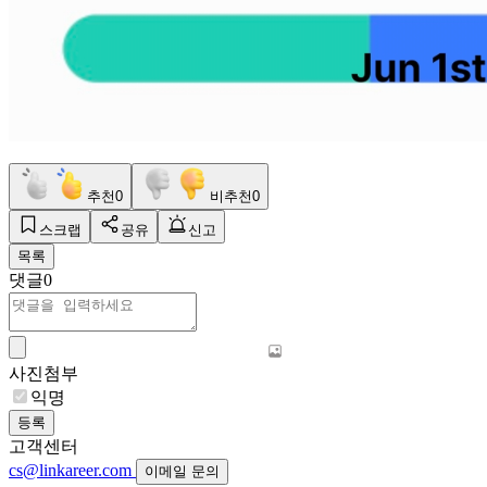
추천
0
비추천
0
스크랩
공유
신고
목록
댓글
0
사진첨부
익명
등록
고객센터
cs@linkareer.com
이메일 문의