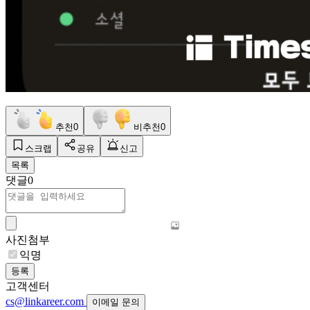
추천
0
비추천
0
스크랩
공유
신고
목록
댓글
0
사진첨부
익명
등록
고객센터
cs@linkareer.com
이메일 문의