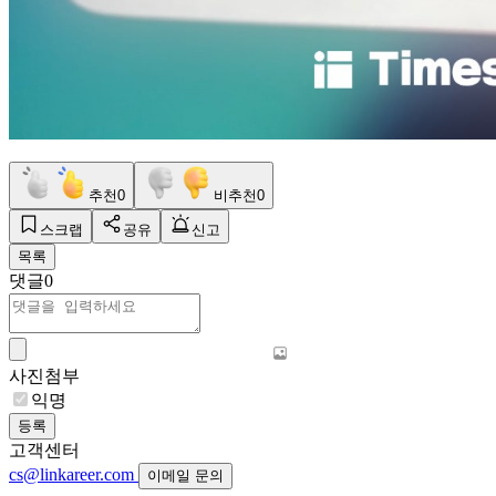
추천
0
비추천
0
스크랩
공유
신고
목록
댓글
0
사진첨부
익명
등록
고객센터
cs@linkareer.com
이메일 문의