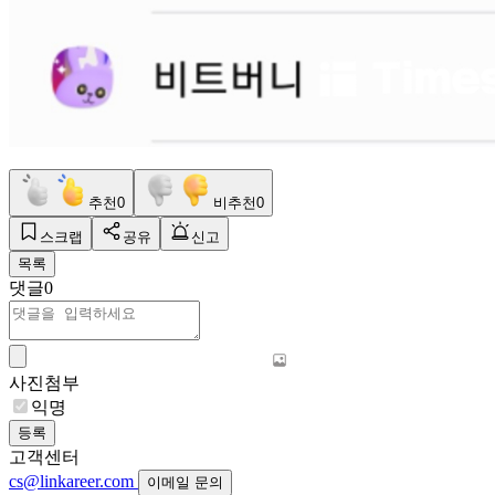
추천
0
비추천
0
스크랩
공유
신고
목록
댓글
0
사진첨부
익명
등록
고객센터
cs@linkareer.com
이메일 문의