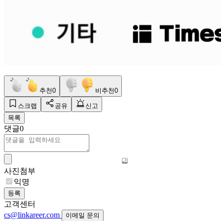
추천
0
비추천
0
스크랩
공유
신고
목록
댓글
0
사진첨부
익명
등록
고객센터
cs@linkareer.com
이메일 문의