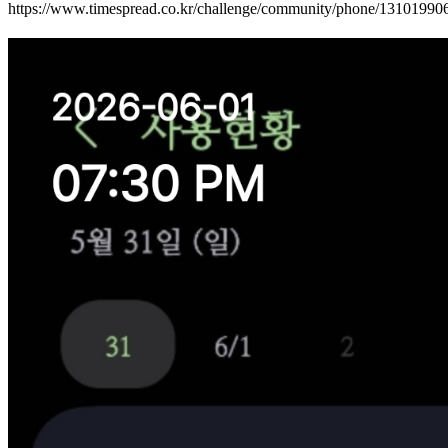
https://www.timespread.co.kr/challenge/community/phone/1310199