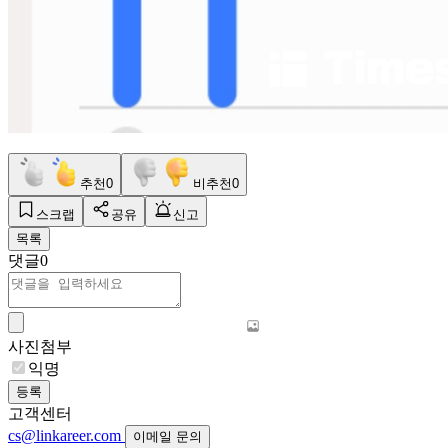
추천
0
비추천
0
스크랩
공유
신고
목록
댓글
0
사진첨부
익명
등록
고객센터
cs@linkareer.com
이메일 문의