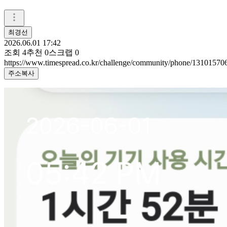
최경선
2026.06.01 17:42
조회
4
추천
0
스크랩
0
https://www.timespread.co.kr/challenge/community/phone/13101570
주소복사