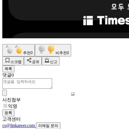
추천
0
비추천
0
스크랩
공유
신고
목록
댓글
0
사진첨부
익명
등록
고객센터
cs@linkareer.com
이메일 문의