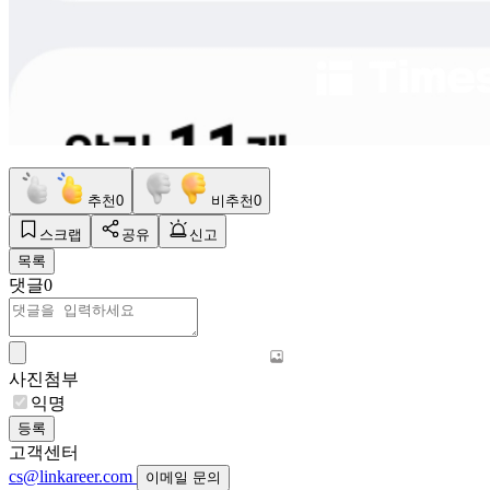
추천
0
비추천
0
스크랩
공유
신고
목록
댓글
0
사진첨부
익명
등록
고객센터
cs@linkareer.com
이메일 문의