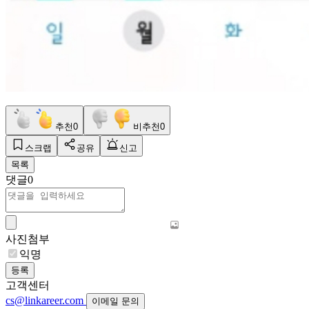
추천
0
비추천
0
스크랩
공유
신고
목록
댓글
0
사진첨부
익명
등록
고객센터
cs@linkareer.com
이메일 문의