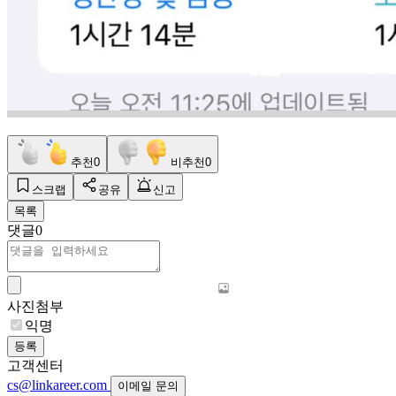
추천
0
비추천
0
스크랩
공유
신고
목록
댓글
0
사진첨부
익명
등록
고객센터
cs@linkareer.com
이메일 문의