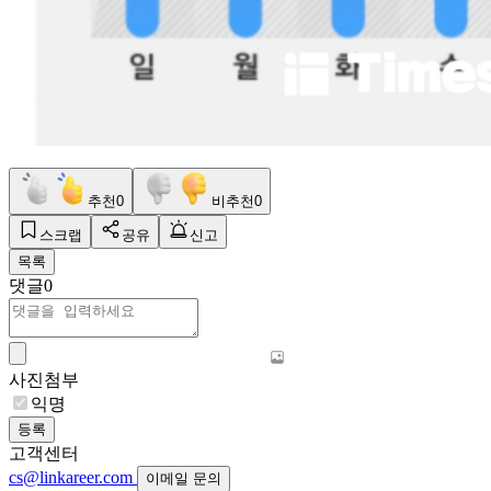
추천
0
비추천
0
스크랩
공유
신고
목록
댓글
0
사진첨부
익명
등록
고객센터
cs@linkareer.com
이메일 문의