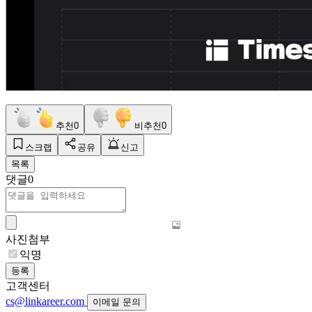
추천
0
비추천
0
스크랩
공유
신고
목록
댓글
0
사진첨부
익명
등록
고객센터
cs@linkareer.com
이메일 문의