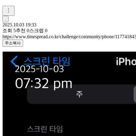
.
2025.10.03 19:33
조회
5
추천
0
스크랩
0
https://www.timespread.co.kr/challenge/community/phone/11774184
주소복사