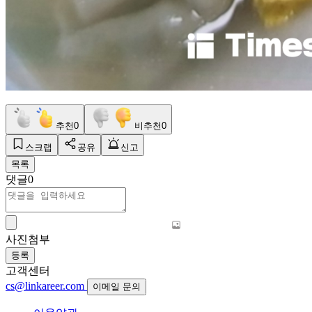
추천
0
비추천
0
스크랩
공유
신고
목록
댓글
0
사진첨부
등록
고객센터
cs@linkareer.com
이메일 문의