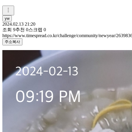
yw
2024.02.13 21:20
조회
9
추천
0
스크랩
0
https://www.timespread.co.kr/challenge/community/newyear/263983
주소복사