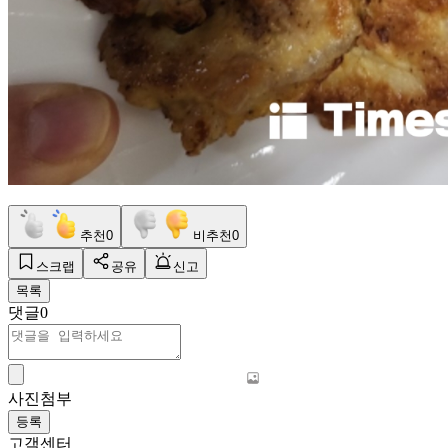
추천
0
비추천
0
스크랩
공유
신고
목록
댓글
0
사진첨부
등록
고객센터