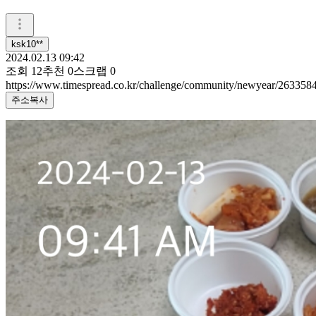
ksk10**
2024.02.13 09:42
조회
12
추천
0
스크랩
0
https://www.timespread.co.kr/challenge/community/newyear/263358
주소복사