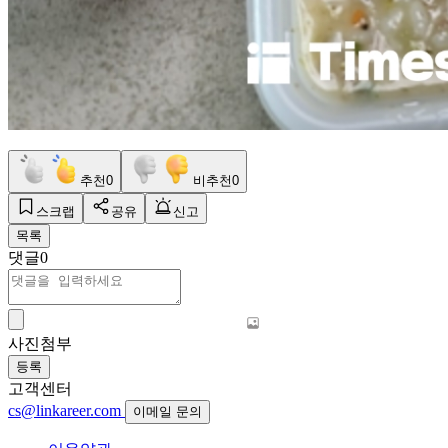
추천
0
비추천
0
스크랩
공유
신고
목록
댓글
0
사진첨부
등록
고객센터
cs@linkareer.com
이메일 문의