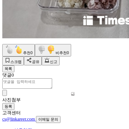
추천
0
비추천
0
스크랩
공유
신고
목록
댓글
0
사진첨부
등록
고객센터
cs@linkareer.com
이메일 문의