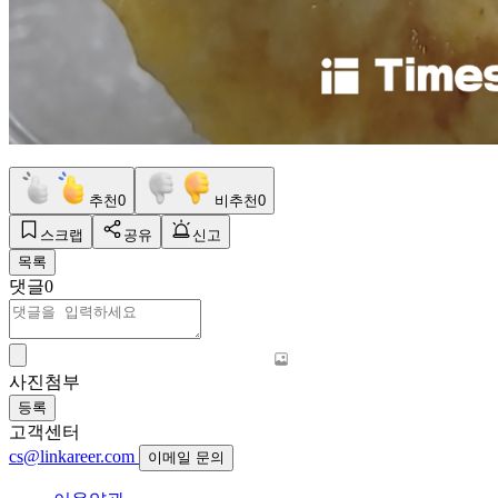
추천
0
비추천
0
스크랩
공유
신고
목록
댓글
0
사진첨부
등록
고객센터
cs@linkareer.com
이메일 문의