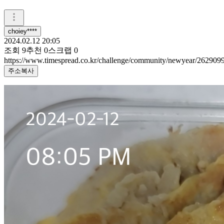
choiey****
2024.02.12 20:05
조회
9
추천
0
스크랩
0
https://www.timespread.co.kr/challenge/community/newyear/262909
주소복사