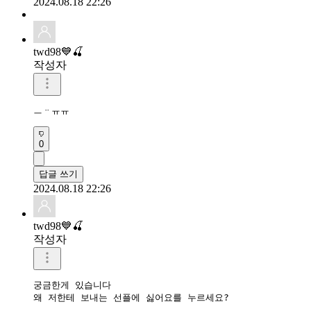
2024.08.18 22:26
twd98💙🍒
작성자
ㅡᆢㅠㅠ
0
답글 쓰기
2024.08.18 22:26
twd98💙🍒
작성자
궁금한게 있습니다

왜 저한테 보내는 선플에 싫어요를 누르세요?