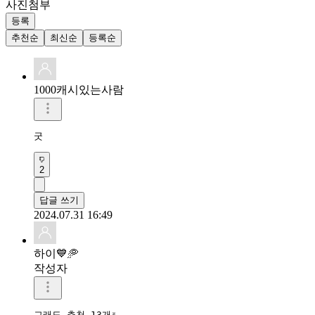
사진첨부
등록
추천순
최신순
등록순
1000캐시있는사람
굿
2
답글 쓰기
2024.07.31 16:49
하이💙🥏
작성자
그래도 추천 13개✌