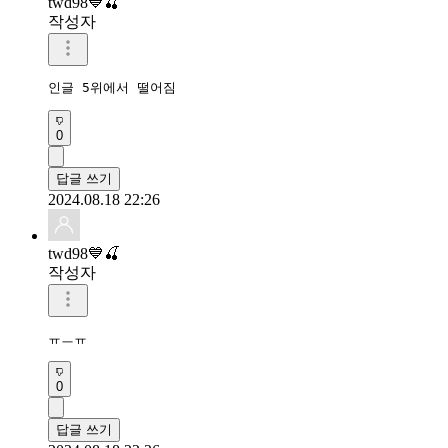
twd98💙🍒
작성자
인글 5위에서 떨어짐 
0
답글 쓰기
2024.08.18 22:26
twd98💙🍒
작성자
ㅠㅡㅠ
0
답글 쓰기