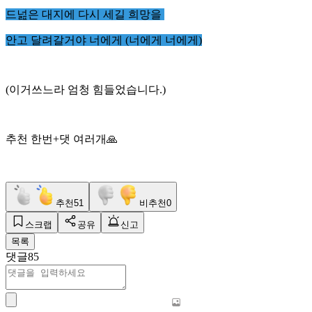
드넖은 대지에 다시 세길 희망을
안고 달려갈거야 너에게 (너에게 너에게)
(이거쓰느라 엄청 힘들었습니다.)
추천 한번+댓 여러개🙏
추천
51
비추천
0
스크랩
공유
신고
목록
댓글
85