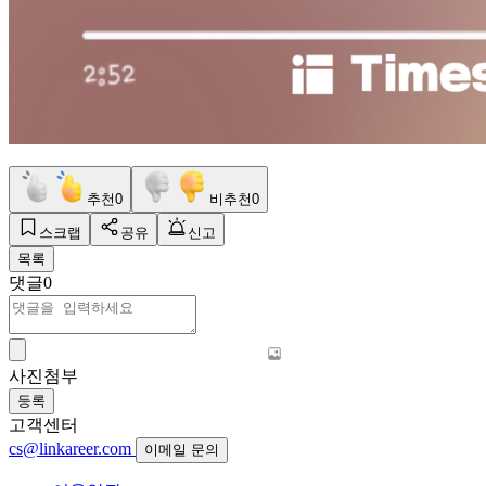
추천
0
비추천
0
스크랩
공유
신고
목록
댓글
0
사진첨부
등록
고객센터
cs@linkareer.com
이메일 문의