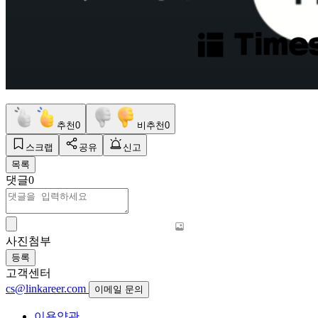
추천
0
비추천
0
스크랩
공유
신고
목록
댓글
0
사진첨부
등록
고객센터
cs@linkareer.com
이메일 문의
이용약관