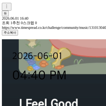
듀
2026.06.01 16:40
조회
1
추천
0
스크랩
0
https://www.timespread.co.kr/challenge/community/music/13101304
주소복사