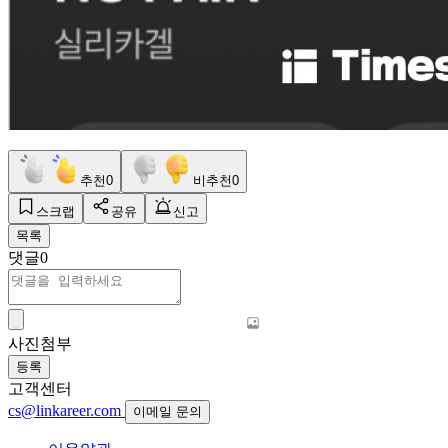
추천
0
비추천
0
스크랩
공유
신고
목록
댓글
0
사진첨부
등록
고객센터
cs@linkareer.com
이메일 문의