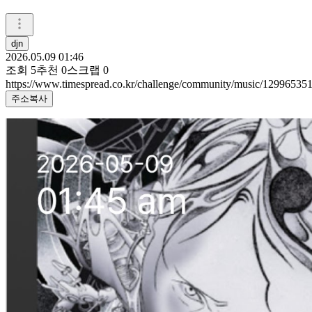
djn
2026.05.09 01:46
조회
5
추천
0
스크랩
0
https://www.timespread.co.kr/challenge/community/music/12996535
주소복사