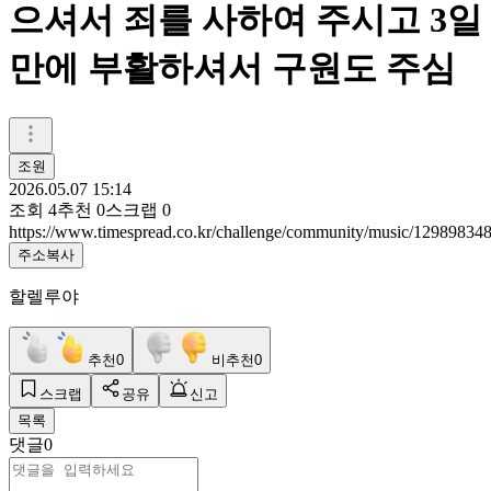
으셔서 죄를 사하여 주시고 3일
만에 부활하셔서 구원도 주심
조원
2026.05.07 15:14
조회
4
추천
0
스크랩
0
https://www.timespread.co.kr/challenge/community/music/12989834
주소복사
할렐루야
추천
0
비추천
0
스크랩
공유
신고
목록
댓글
0