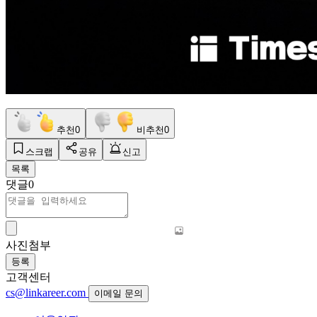
추천
0
비추천
0
스크랩
공유
신고
목록
댓글
0
사진첨부
등록
고객센터
cs@linkareer.com
이메일 문의